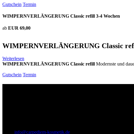
Gutschein
Termin
WIMPERNVERLÄNGERUNG Classic refill 3-4 Wochen
ab
EUR 69,00
WIMPERNVERLÄNGERUNG Classic refil
Weiterlesen
WIMPERNVERLÄNGERUNG Classic refill
Modernste und daue
Gutschein
Termin
Wir sind für Sie da
Titel
Carpe Diem - Kosmetik
Prof.-Much-Str. 2
65812
Bad Soden am Taunus
info@carpediem-kosmetik.de