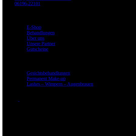
06196-22101
BABOR Institut
E-Shop
Behandlungen
Über uns
Unsere Partner
Gutscheine
Leistungen
Gesichtsbehandlungen
Permanent Make-up
Lashes – Wimpern – Augenbrauen
Öffnungszeiten
Öffnungszeiten in Bad Soden
Montag: 09:00 - 21:00 Uhr
Dienstag: 09:00 - 21:00 Uhr