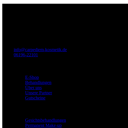
Wir sind für Sie da
Titel
Carpe Diem - Kosmetik
Prof.-Much-Str. 2
65812
Bad Soden am Taunus
info@carpediem-kosmetik.de
06196-22101
BABOR Institut
E-Shop
Behandlungen
Über uns
Unsere Partner
Gutscheine
Leistungen
Gesichtsbehandlungen
Permanent Make-up