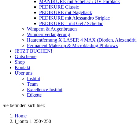
MANIKÜRE mit Schellac / UV Farblack
PEDIKÜRE Classic
PEDIKÜRE mit Nagellack
PEDIKÜRE mit Alessandro Striplac
PEDIKÜRE – mit Gel / Schellac
Wimpern & Augenbrauen
Wimpernverlängerung
Haarentfernung X LASER 4 MAX (Dioden, Alexandrit,
Permanent Make-up & Microblading Phibrows
JETZT BUCHEN!
Gutscheine
Shop
Kontakt
Über uns
Institut
Team
Excellence Institut
Etikette
Sie befinden sich hier:
Home
l_ionto-1-250×250