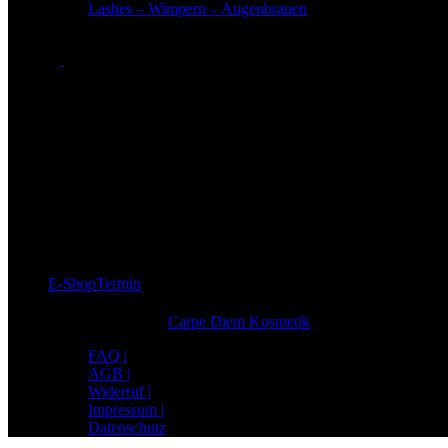
Lashes – Wimpern – Augenbrauen
Öffnungszeiten
Öffnungszeiten in Bad Soden
Montag: 09:00 - 21:00 Uhr
Dienstag: 09:00 - 21:00 Uhr
Mittwoch: 09:00 - 21:00 Uhr
Donnerstag: 09:00 - 21:00 Uhr
Freitag: 09:00 - 21:00 Uhr
Samstag: 09:00 - 16:00 Uhr
E-Shop
Termin
© Copyright 2020
Carpe Diem Kosmetik
FAQ |
AGB |
Widerruf |
Impressum |
Datenschutz