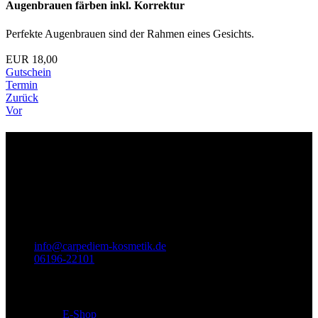
Augenbrauen färben inkl. Korrektur
Perfekte Augenbrauen sind der Rahmen eines Gesichts.
EUR 18,00
Gutschein
Termin
Zurück
Vor
Wir sind für Sie da
Titel
Carpe Diem - Kosmetik
Prof.-Much-Str. 2
65812
Bad Soden am Taunus
info@carpediem-kosmetik.de
06196-22101
BABOR Institut
E-Shop