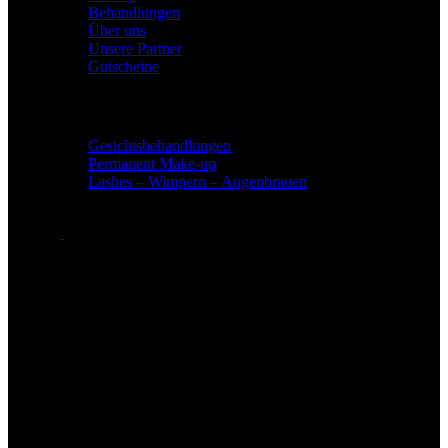
Behandlungen
Über uns
Unsere Partner
Gutscheine
Leistungen
Gesichtsbehandlungen
Permanent Make-up
Lashes – Wimpern – Augenbrauen
Öffnungszeiten
Öffnungszeiten in Bad Soden
Montag: 09:00 - 21:00 Uhr
Dienstag: 09:00 - 21:00 Uhr
Mittwoch: 09:00 - 21:00 Uhr
Donnerstag: 09:00 - 21:00 Uhr
Freitag: 09:00 - 21:00 Uhr
Samstag: 09:00 - 16:00 Uhr