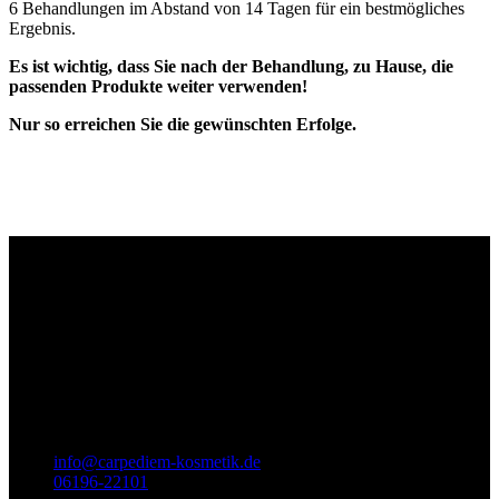
6 Behandlungen im Abstand von 14 Tagen für ein bestmögliches
Ergebnis.
Es ist wichtig, dass Sie nach der Behandlung, zu Hause, die
passenden Produkte weiter verwenden!
Nur so erreichen Sie die gewünschten Erfolge.
Wir sind für Sie da
Titel
Carpe Diem - Kosmetik
Prof.-Much-Str. 2
65812
Bad Soden am Taunus
info@carpediem-kosmetik.de
06196-22101