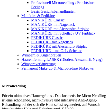
Professionell Microneedling / Fruchtsäure
Peelings
Basic Gesichtsbehandlungen
Maniküre & Pediküre
MANIKÜRE Classic
MANIKÜRE mit Nagellack
MANIKÜRE mit Alessandro Striplac
MANIKÜRE mit Schellac / UV Farblack
PEDIKÜRE Classic
PEDIKÜRE mit Nagellack
PEDIKÜRE mit Alessandro Striplac
PEDIKÜRE – mit Gel / Schellac
Wimpern & Augenbrauen
Haarentfernung LASER (Dioden, Alexandrit, Nyag)
Wimpernverlängerung
Permanent Make-up & Microblading Phibrows
Microneedling
Für ein ultimatives Hautergebnis - Das kosmetische Micro Needling
ist eine schonende, nicht-invasive und intensivste Anti-Aging-
Behandlung bei der sich die Haut selbst regeneriert. auf Wunsch
hinzubuchbar Hals und Dekoltee zzgl. € 50,00