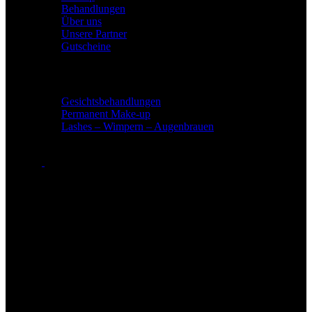
Behandlungen
Über uns
Unsere Partner
Gutscheine
Leistungen
Gesichtsbehandlungen
Permanent Make-up
Lashes – Wimpern – Augenbrauen
Öffnungszeiten
Öffnungszeiten in Bad Soden
Montag: 09:00 - 21:00 Uhr
Dienstag: 09:00 - 21:00 Uhr
Mittwoch: 09:00 - 21:00 Uhr
Donnerstag: 09:00 - 21:00 Uhr
Freitag: 09:00 - 21:00 Uhr
Samstag: 09:00 - 16:00 Uhr