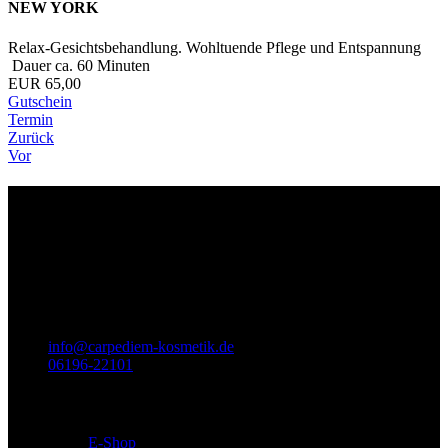
NEW YORK
Relax-Gesichtsbehandlung. Wohltuende Pflege und Entspannung
Dauer ca. 60 Minuten
EUR 65,00
Gutschein
Termin
Zurück
Vor
Wir sind für Sie da
Titel
Carpe Diem - Kosmetik
Prof.-Much-Str. 2
65812
Bad Soden am Taunus
info@carpediem-kosmetik.de
06196-22101
BABOR Institut
E-Shop